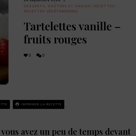
24 septembre 2024
retrouve
des
DESSERTS, GOÛTERS ET SNACKS
/
RECETTES
/
recettes
RECETTES VÉGÉTARIENNES
originales,
les
Tartelettes vanille –
dernières
actualités
fruits rouges
food,
adresses
de
restaurants,
coffee
0
0
shops,
et
pâtisseries
à
découvrir.
ETTE
IMPRIMER LA RECETTE
i vous avez un peu de temps devant