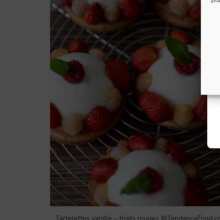
Tartelettes vanille – fruits rouges ©TendanceFood.