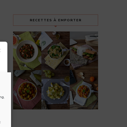
RECETTES À EMPORTER
×
ng,
t