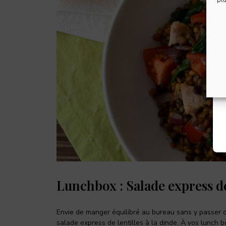
Lunchbox : Salade express de 
Envie de manger équilibré au bureau sans y passer de
salade express de lentilles à la dinde. À vos lunch b