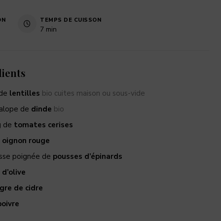
ON
TEMPS DE CUISSON
7
min
ients
 de
lentilles
bio cuites maison ou sous-vide
alope de
dinde
bio
g de
tomates cerises
oignon rouge
sse poignée de
pousses d’épinards
 d’olive
gre de cidre
poivre