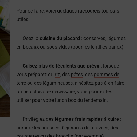
Pour ce faire, voici quelques raccourcis toujours
utiles :
→
Osez la
cuisine du placard
: conserves, légumes
en bocaux ou sous-vides (pour les lentilles par ex).
→ Cuisez plus de féculents que prévu
: lorsque
vous préparez du
riz
, des
pâtes
, des
pommes de
terre
ou des légumineuses, n’hésitez pas à en faire
un peu plus que nécessaire, vous pourrez les
utiliser pour votre lunch box du lendemain.
→
Privilégiez des
légumes frais rapides à cuire
:
comme les pousses d’épinards déjà lavées, des
courgettes ou des brocolis (par exemple).