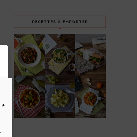
RECETTES À EMPORTER
×
ng,
t