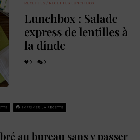
retrouve
RECETTES
/
RECETTES LUNCH BOX
des
recettes
Lunchbox : Salade
originales,
les
dernières
express de lentilles à
actualités
food,
la dinde
adresses
de
restaurants,
coffee
shops,
0
0
et
pâtisseries
à
découvrir.
ETTE
IMPRIMER LA RECETTE
bré au bureau sans y passer