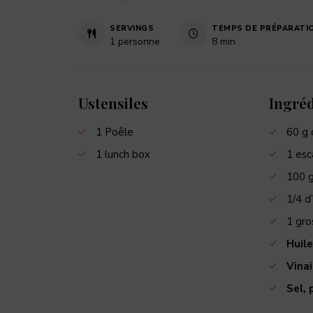
SERVINGS
TEMPS DE PRÉPARATI
1
personne
8
min
Ustensiles
Ingréd
1 Poêle
60
g
1 lunch box
1
esc
100
1/4
d’
1
gro
Huile
Vinai
Sel, 