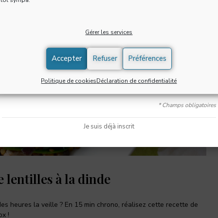
Gérer les services
J'accepte de recevoir la newsletter et confirme avoir pris
connaissance de la
politique de confidentialité
*
Accepter
Refuser
Préférences
S'INSCRIRE
Politique de cookies
Déclaration de confidentialité
* Champs obligatoires
Je suis déjà inscrit
lentilles à la dinde
s heures la veille ? En 15 min chrono, réalisez cette recette de
ox !