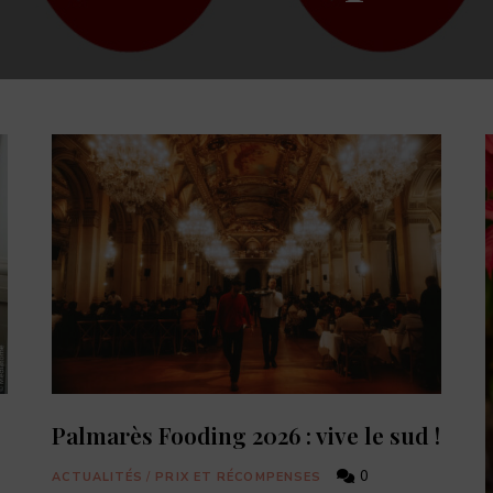
retrouve
des
recettes
originales,
les
dernières
actualités
food,
adresses
de
restaurants,
coffee
shops,
et
pâtisseries
à
découvrir.
Palmarès Fooding 2026 : vive le sud !
0
ACTUALITÉS
/
PRIX ET RÉCOMPENSES