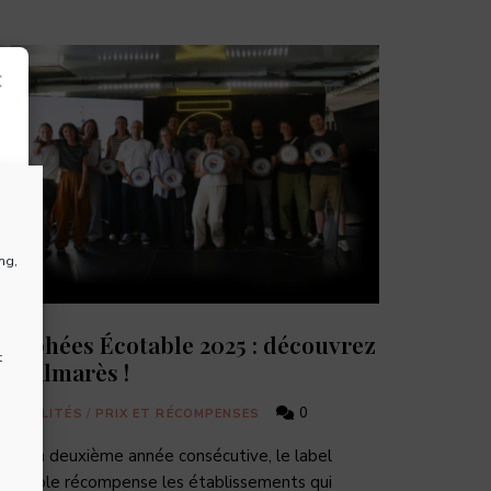
×
ng,
Trophées Écotable 2025 : découvrez
t
le palmarès !
0
ACTUALITÉS
/
PRIX ET RÉCOMPENSES
our la deuxième année consécutive, le label
Écotable récompense les établissements qui