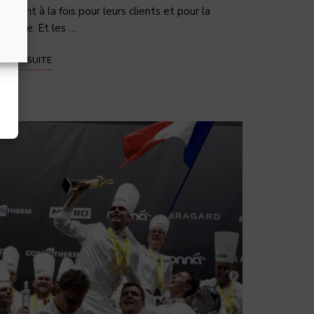
uvrent à la fois pour leurs clients et pour la
lanète. Et les …
IRE LA SUITE