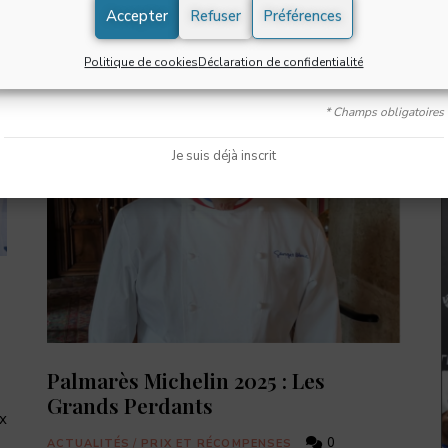
œ
Accepter
Refuser
Préférences
p
S'INSCRIRE
Politique de cookies
Déclaration de confidentialité
L
* Champs obligatoires
Je suis déjà inscrit
Palmarès Michelin 2025 : Les
Grands Perdants
x
0
ACTUALITÉS
/
PRIX ET RÉCOMPENSES