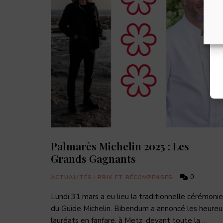
Palmarès Michelin 2025 : Les
Grands Gagnants
0
ACTUALITÉS
/
PRIX ET RÉCOMPENSES
Lundi 31 mars a eu lieu la traditionnelle cérémonie
du Guide Michelin. Bibendum a annoncé les heureu
lauréats en fanfare, à Metz, devant toute la …