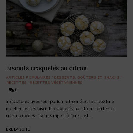
Biscuits craquelés au citron
ARTICLES POPULAIRES
/
DESSERTS, GOÛTERS ET SNACKS
/
RECETTES
/
RECETTES VÉGÉTARIENNES
0
Irrésistibles avec leur parfum citronné et leur texture
moelleuse, ces biscuits craquelés au citron – ou lemon
crinkle cookies – sont simples à faire… et …
LIRE LA SUITE