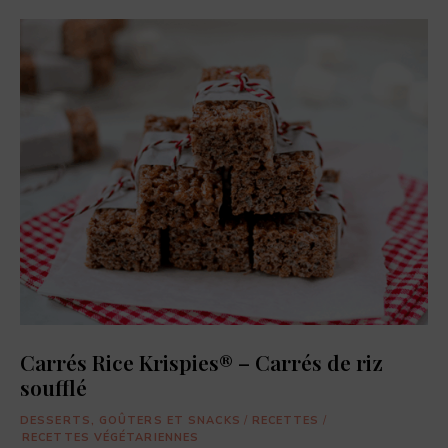
dernières
actualités
food,
adresses
de
restaurants,
coffee
shops,
et
pâtisseries
à
découvrir.
Carrés Rice Krispies® – Carrés de riz
soufflé
DESSERTS, GOÛTERS ET SNACKS
/
RECETTES
/
RECETTES VÉGÉTARIENNES