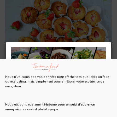
×
Muffins printaniers fraises rhubarbe
Nous n'utilisons pas vos données pour afficher des publicités ou faire
du retargeting, mais simplement pour améliorer votre expérience de
0
DESSERTS, GOÛTERS ET SNACKS
/
RECETTES
navigation.
Tous les 15 jours, recevez une Newsletter gratuite
pleine d'actus, de recettes et d'adresses 100% food
Ces petits gâteaux faciles à faire se distinguent par leur
!
format et leur garniture, qui se personnalise au gré de vos
Nous utilisons également
Matomo pour un suivi d'audience
envies ! Pour le …
anonymisé
, ce qui est plutôt sympa.
Email
*