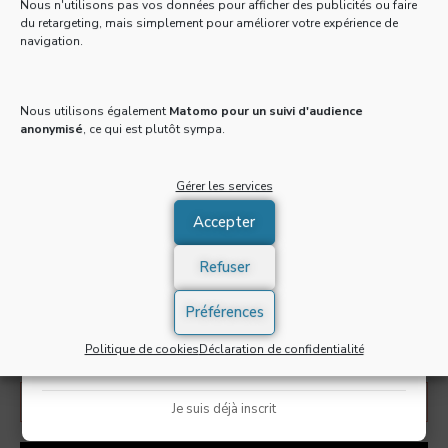
Nous n'utilisons pas vos données pour afficher des publicités ou faire
0
du retargeting, mais simplement pour améliorer votre expérience de
navigation.
Tous les 15 jours, recevez une Newsletter gratuite
Pour faire plaisir à votre chéri.e ou tout simplement pour
pleine d'actus, de recettes et d'adresses 100% food
rajouter un peu de passion dans votre vie, ces tartelettes
!
passion orange meringuées sont idéales …
Nous utilisons également
Matomo pour un suivi d'audience
anonymisé
, ce qui est plutôt sympa.
Email
*
LIRE LA SUITE
Gérer les services
Accepter
J'accepte de recevoir la newsletter et confirme avoir
pris connaissance de la
politique de confidentialité
*
Refuser
S'INSCRIRE
Préférences
Politique de cookies
Déclaration de confidentialité
* Champs obligatoires
LA NEWSLETTER TF DÉBARQUE !
Je suis déjà inscrit