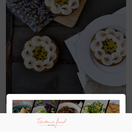
×
Tartelettes passion orange meringuées
DESSERTS, GOÛTERS ET SNACKS
/
RECETTES
/
RECETTES VÉGÉTARIENNES