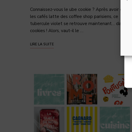
Connaissez-vous le ube cookie ? Après avoir envah
les cafés latte des coffee shop parisiens, ce
tubercule violet se retrouve maintenant… dans le
cookies ! Alors, vaut-il le …
LIRE LA SUITE