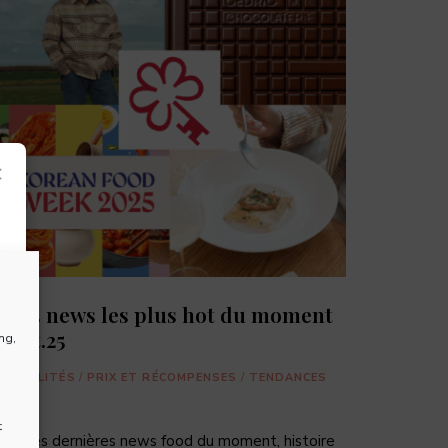
×
Les 5 news les plus hot du moment
– oct.25
ng,
ACTUALITÉS
/
PRIX ET RÉCOMPENSES
/
TENDANCES
0
t
oici les dernières news food du moment, histoire