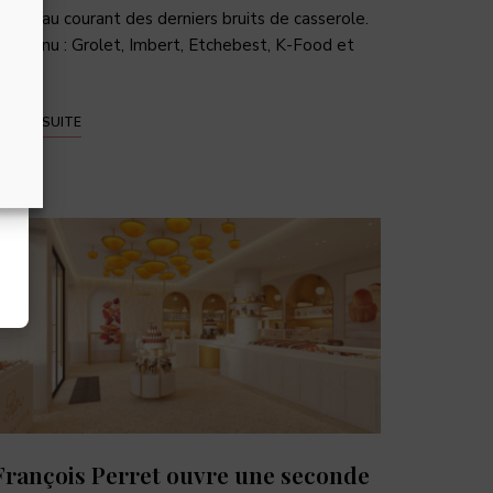
’être au courant des derniers bruits de casserole.
u menu : Grolet, Imbert, Etchebest, K-Food et
lefs …
IRE LA SUITE
François Perret ouvre une seconde