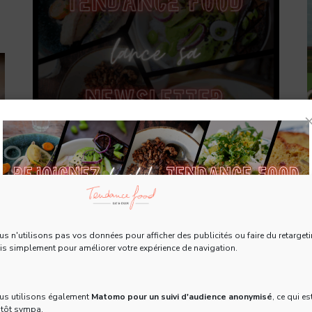
Good Food News : la newsletter
Tendance Food est là !
s n'utilisons pas vos données pour afficher des publicités ou faire du retargeti
Tous les 15 jours, recevez une Newsletter gratuite
1
ACTUALITÉS
/
TENDANCES
s simplement pour améliorer votre expérience de navigation.
pleine d'actus, de recettes et d'adresses 100% food !
Vous l’attendiez (ou pas encore) : notre newsletter
est officiellement lancée ! Rejoignez dès
S
Email
*
us utilisons également
Matomo pour un suivi d'audience anonymisé
, ce qui es
aujourd’hui le club Tendance Food – 100 % food,
V
utôt sympa.