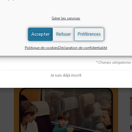
100 % …
d
i
A
LIRE LA SUITE
Gérer les services
c
J'accepte de recevoir la newsletter et confirme avoir pris
s
connaissance de la
politique de confidentialité
*
L
Accepter
Refuser
Préférences
S'INSCRIRE
Politique de cookies
Déclaration de confidentialité
* Champs obligatoires
Je suis déjà inscrit