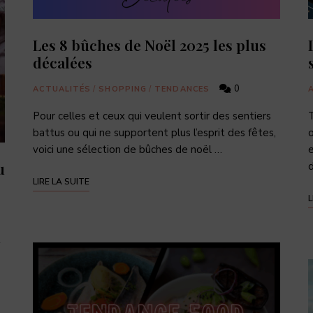
Les 8 bûches de Noël 2025 les plus
décalées
0
ACTUALITÉS
/
SHOPPING
/
TENDANCES
Pour celles et ceux qui veulent sortir des sentiers
T
battus ou qui ne supportent plus l’esprit des fêtes,
o
voici une sélection de bûches de noël …
e
u
d
LIRE LA SUITE
L
t