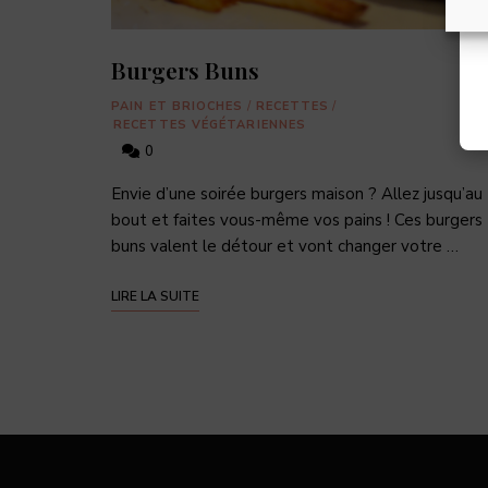
Burgers Buns
PAIN ET BRIOCHES
/
RECETTES
/
RECETTES VÉGÉTARIENNES
0
Envie d’une soirée burgers maison ? Allez jusqu’au
bout et faites vous-même vos pains ! Ces burgers
buns valent le détour et vont changer votre …
LIRE LA SUITE