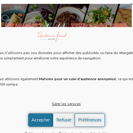
retrouve
des
recettes
originales,
les
dernières
actualités
food,
adresses
de
restaurants,
s n'utilisons pas vos données pour afficher des publicités ou faire du retargeti
coffee
Tous les 15 jours, recevez une Newsletter gratuite
shops,
s simplement pour améliorer votre expérience de navigation.
et
pleine d'actus, de recettes et d'adresses 100% food !
pâtisseries
à
découvrir.
Email
*
us utilisons également
Matomo pour un suivi d'audience anonymisé
, ce qui es
utôt sympa.
Gérer les services
J'accepte de recevoir la newsletter et confirme avoir pris
connaissance de la
politique de confidentialité
*
Brioches chocolat noix de pécan
Accepter
Refuser
Préférences
DESSERTS, GOÛTERS ET SNACKS
/
PAIN ET BRIOCHES
S'INSCRIRE
/
PETIT-DÉJEUNER
/
RECETTES
/