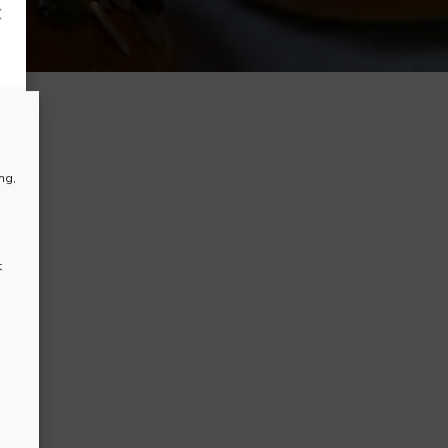
×
ng,
t