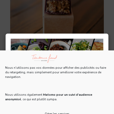
×
Nous n'utilisons pas vos données pour afficher des publicités ou faire
du retargeting, mais simplement pour améliorer votre expérience de
navigation.
Tous les 15 jours, recevez une Newsletter gratuite
pleine d'actus, de recettes et d'adresses 100% food
!
Nous utilisons également
Matomo pour un suivi d'audience
anonymisé
, ce qui est plutôt sympa.
Email
*
Gérer les services