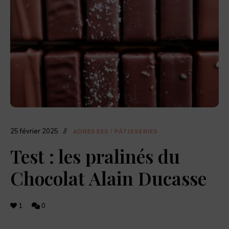
dernières
actualités
food,
adresses
de
restaurants,
coffee
shops,
et
pâtisseries
à
découvrir.
25 février 2025
ADRESSES
/
PÂTISSERIES
Test : les pralinés du
Chocolat Alain Ducasse
1
0