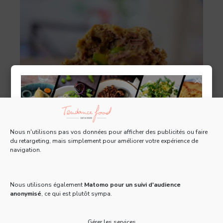
×
Nous n'utilisons pas vos données pour afficher des publicités ou faire
du retargeting, mais simplement pour améliorer votre expérience de
navigation.
Tous les 15 jours, recevez une Newsletter gratuite
pleine d'actus, de recettes et d'adresses 100% food
!
Pistache
Nous utilisons également
Matomo pour un suivi d'audience
anonymisé
, ce qui est plutôt sympa.
Email
*
La Dégustation
Gérer les services