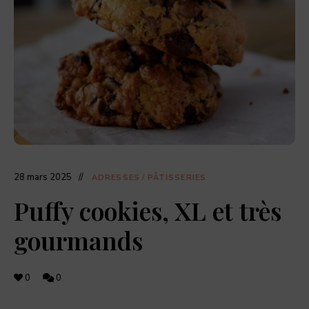
dernières
actualités
food,
adresses
de
restaurants,
coffee
shops,
et
pâtisseries
à
découvrir.
28 mars 2025
ADRESSES
/
PÂTISSERIES
Puffy cookies, XL et très
gourmands
0
0