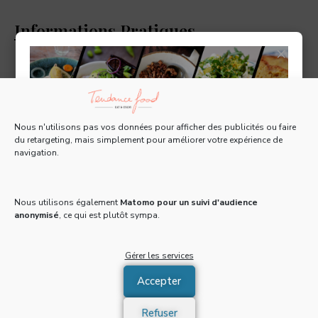
Informations Pratiques
×
Salon du Chocolat
Nous n'utilisons pas vos données pour afficher des publicités ou faire
Viparis, Porte de Versailles (Pavillon 5)
du retargeting, mais simplement pour améliorer votre expérience de
navigation.
Tous les 15 jours, recevez une Newsletter gratuite
pleine d'actus, de recettes et d'adresses 100% food
Du
mercredi 29 octobre
au
dimanche 2 novembre
!
2014
, ouverture tous les jours de
10h à 19h
.
Nous utilisons également
Matomo pour un suivi d'audience
anonymisé
, ce qui est plutôt sympa.
Email
*
Prix d’entrée
Gérer les services
Plein tarif :
14,00 €
Enfants de 3 à 12 ans :
6,50 €
Accepter
J'accepte de recevoir la newsletter et confirme avoir
Gratuit pour les moins de 3 ans
pris connaissance de la
politique de confidentialité
*
Refuser