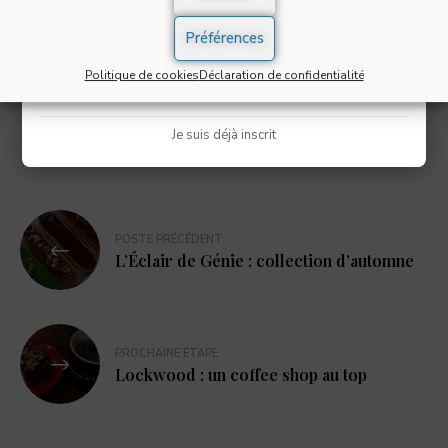
S'INSCRIRE
Préférences
Actualités
Chocolat
Evènements
Politique de cookies
Déclaration de confidentialité
* Champs obligatoires
Je suis déjà inscrit
POSTE PRÉCÉDENT
L’Éclair de Génie : collection d’automne
PROCHAINE ÉTAPE
Lockwood : un coffee shop au top