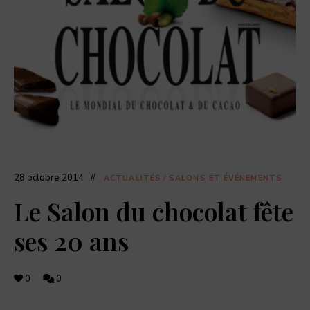
dernières
actualités
food,
adresses
de
restaurants,
coffee
shops,
et
pâtisseries
à
découvrir.
28 octobre 2014
ACTUALITÉS
/
SALONS ET ÉVÉNEMENTS
Le Salon du chocolat fête
ses 20 ans
0
0