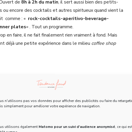
 Ouvert de
8h à 2h du matin
, il sert aussi bien des petits-
s ou encore des cocktails et autres spiritueux quand vient la
crit comme : «
rock-cocktails-aperitivo-beverage-
nner plates
« . Tout un programme.
trop en faire, il ne fait finalement rien vraiment à fond. Mais
 ont déjà une petite expérience dans le milieu
coffee shop
es Lehoux
:
Christophe
, implanté en Australie et déjà
s n'utilisons pas vos données pour afficher des publicités ou faire du retargeti
et Terrigal et Stitch Bar),
Thomas le Barista –
s simplement pour améliorer votre expérience de navigation.
e l’un des hommes les mieux habillés de la planète selon le
les
dans le 10ème à Paris, mais surtout derrière le café de la
us utilisons également
Matomo pour un suivi d'audience anonymisé
, ce qui es
isseurs des
coffee shop
parisiens), puis
Olivier le
utôt sympa.