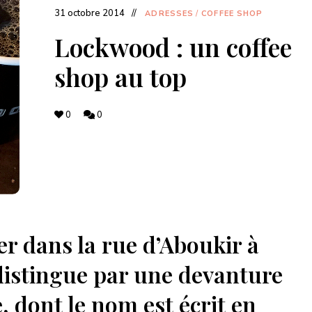
retrouve
31 octobre 2014
des
ADRESSES
/
COFFEE SHOP
recettes
originales,
Lockwood : un coffee
les
dernières
shop au top
actualités
food,
adresses
de
restaurants,
0
0
coffee
shops,
et
pâtisseries
à
découvrir.
r dans la rue d’Aboukir à
distingue par une devanture
, dont le nom est écrit en