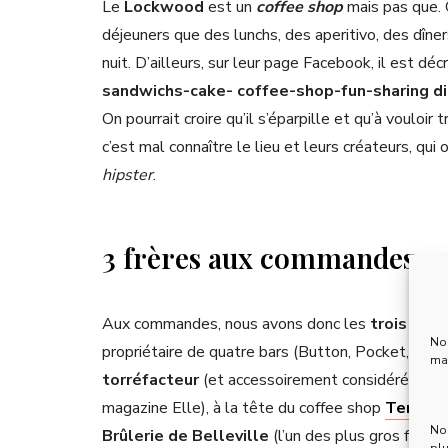
Le
Lockwood
est un
coffee shop
mais pas que.
déjeuners que des lunchs, des aperitivo, des dîner
nuit. D’ailleurs, sur leur page Facebook, il est dé
sandwichs-cake- coffee-shop-fun-sharing di
On pourrait croire qu’il s’éparpille et qu’à vouloir 
c’est mal connaître le lieu et leurs créateurs, qui
hipster
.
3 frères aux commandes
Aux commandes, nous avons donc les
trois frèr
Nou
propriétaire de quatre bars (Button, Pocket, Pock
mai
torréfacteur
(et accessoirement considéré comm
magazine Elle), à la tête du coffee shop
Ten Bel
No
Brûlerie de Belleville
(l’un des plus gros fourn
pl