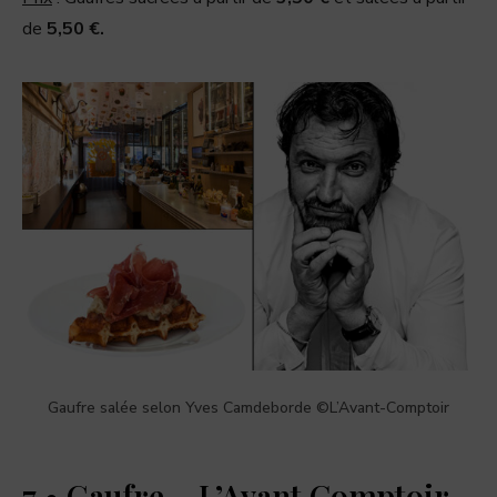
de
5,50 €.
Gaufre salée selon Yves Camdeborde ©L’Avant-Comptoir
7 • Gaufre – L’Avant Comptoir