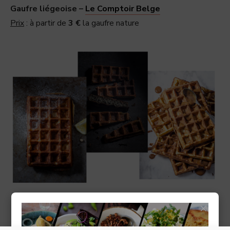
Gaufre liégeoise –
Le Comptoir Belge
Prix
: à partir de
3 €
la gaufre nature
©Glaces by Glazed, Hachette cuisine, Coralie Ferreira, Virginie
×
Garnier