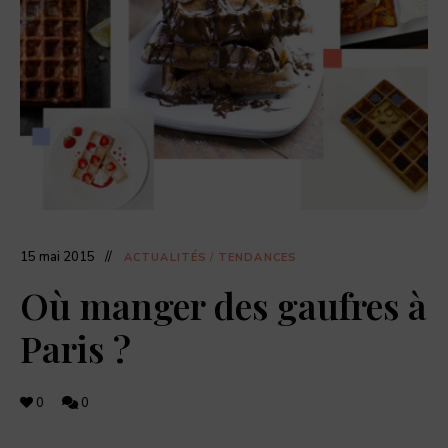
dernières
actualités
food,
adresses
de
restaurants,
coffee
shops,
et
pâtisseries
à
découvrir.
15 mai 2015
ACTUALITÉS
/
TENDANCES
Où manger des gaufres à
Paris ?
0
0