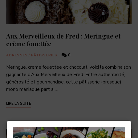
Aux Merveilleux de Fred : Meringue et
crème fouettée
0
ADRESSES
/
PÂTISSERIES
Meringue, crème fouettée et chocolat, voici la combinaison
gagnante d’Aux Merveilleux de Fred. Entre authenticité,
générosité et gourmandise, cette pâtisserie (presque)
mono maniaque part à …
LIRE LA SUITE
×