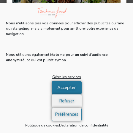
Nous n'utilisons pas vos données pour afficher des publicités ou faire
du retargeting, mais simplement pour améliorer votre expérience de
navigation.
Tous les 15 jours, recevez une Newsletter gratuite
pleine d'actus, de recettes et d'adresses 100% food
!
Nous utilisons également
Matomo pour un suivi d'audience
anonymisé
, ce qui est plutôt sympa.
Email
*
Gérer les services
Häagen-Dazs lance une tablette au
Accepter
chocolat glacée
J'accepte de recevoir la newsletter et confirme avoir
pris connaissance de la
politique de confidentialité
*
Refuser
0
ACTUALITÉS
/
SHOPPING
/
TENDANCES
Häagen-Dazs lance une ingénieuse gourmandise 2 en 1 : la
S'INSCRIRE
Préférences
tablette au chocolat glacée. La Täablette Glacée Dark
Politique de cookies
Déclaration de confidentialité
Chocolate & Almonds sera disponible en édition limitée …
* Champs obligatoires