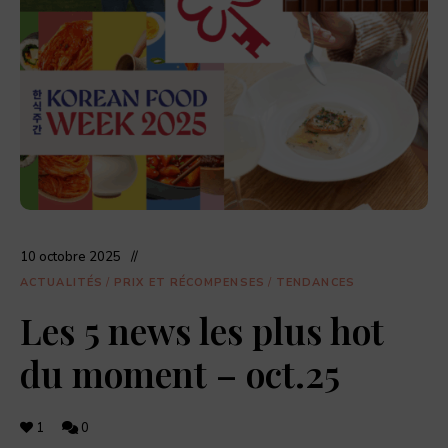
dernières
actualités
food,
adresses
de
restaurants,
coffee
shops,
et
pâtisseries
à
découvrir.
10 octobre 2025
ACTUALITÉS
/
PRIX ET RÉCOMPENSES
/
TENDANCES
Les 5 news les plus hot
du moment – oct.25
1
0