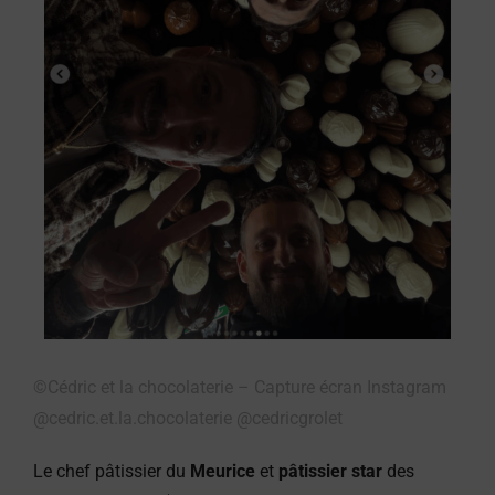
©Cédric et la chocolaterie – Capture écran Instagram
@cedric.et.la.chocolaterie @cedricgrolet
Le chef pâtissier du
Meurice
et
pâtissier star
des