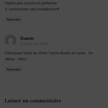
légère peu sucrée et parfumée.
A consommer sans modération!!!
Répondre
dit
Guerin
25 février 2024 20h16
:
Délicieuse tarte au citron ! Juste dosée en sucre . Un
délice . Merci
Répondre
Laisser un commentaire