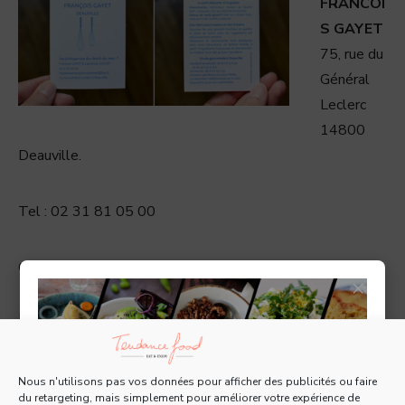
FRANCOI
S GAYET
75, rue du
Général
Leclerc
14800
Deauville.
Tel : 02 31 81 05 00
Ouvert vendredi et samedi de 8h à 13h30 et de 14h30 à
×
19h
Le dimanche de 8h à 13h30.
Commandes possibles
Nous n'utilisons pas vos données pour afficher des publicités ou faire
du retargeting, mais simplement pour améliorer votre expérience de