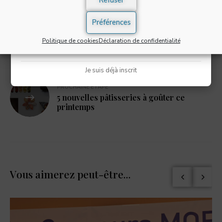
Refuser
S'INSCRIRE
Préférences
POSTE PRÉCÉDENT
Politique de cookies
Déclaration de confidentialité
Popcorn store : My Crazy Pop
* Champs obligatoires
Je suis déjà inscrit
PROCHAINE ÉTAPE
5 nouvelles pâtisseries à goûter ce
printemps
Vous aimerez peut-être...