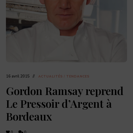
dernières
actualités
food,
adresses
de
restaurants,
coffee
shops,
et
pâtisseries
à
découvrir.
16 avril 2015
ACTUALITÉS
/
TENDANCES
Gordon Ramsay reprend
Le Pressoir d’Argent à
Bordeaux
0
0