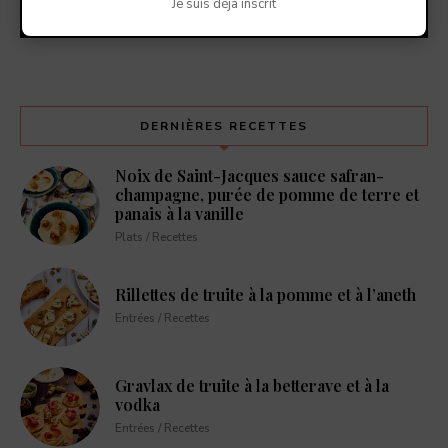
Je suis déjà inscrit
DERNIÈRES RECETTES
Noix de Saint-Jacques sauce safran-
champagne, purée de pomme de terre et
panais à la vanille
Plats / Recettes
Rillettes de truite à la pomme et à l’aneth
Entrées / Recettes
Gravlax de truite à la betterave et à la
vodka
Entrées / Recettes