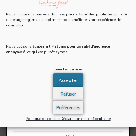
LA NEWSLETTER TF DÉBARQUE !
Nous n'utilisons pas vos données pour afficher des publicités ou faire
du retargeting, mais simplement pour améliorer votre expérience de
navigation.
Tous les 15 jours, recevez une Newsletter gratuite
pleine d'actus, de recettes et d'adresses 100% food
!
Nous utilisons également
Matomo pour un suivi d'audience
anonymisé
, ce qui est plutôt sympa.
Email
*
Gérer les services
Accepter
J'accepte de recevoir la newsletter et confirme avoir
pris connaissance de la
politique de confidentialité
*
Refuser
S'INSCRIRE
Préférences
Politique de cookies
Déclaration de confidentialité
* Champs obligatoires