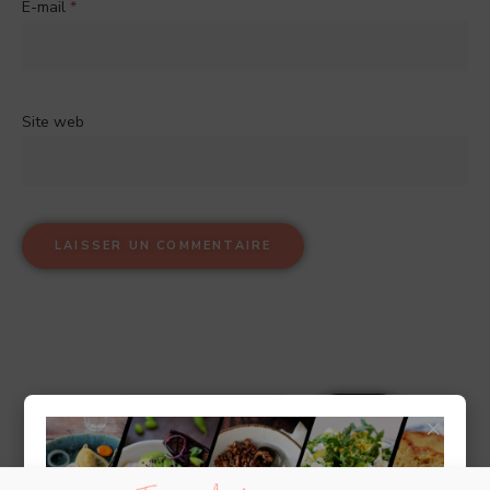
E-mail
*
Site web
×