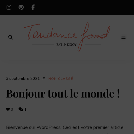
Tendance
Food
Tendance
est
un
Food
site
3 septembre 2021
dédié
NON CLASSÉ
à
la
Bonjour tout le monde !
gastronomie
et
la
pâtisserie,
où
0
1
l'on
retrouve
des
recettes
Bienvenue sur WordPress. Ceci est votre premier article.
originales,
les