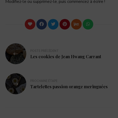
Modifiez-le ou supprimez-le, puis commencez à écrire !
dernières
actualités
food,
adresses
de
restaurants,
coffee
shops,
et
pâtisseries
à
découvrir.
POSTE PRÉCÉDENT
Les cookies de Jean Hwang Carrant
PROCHAINE ÉTAPE
Tartelettes passion orange meringuées