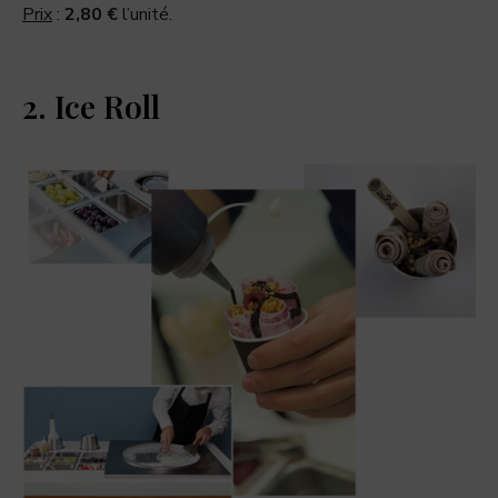
Prix
:
2,80 €
l’unité.
2. Ice Roll