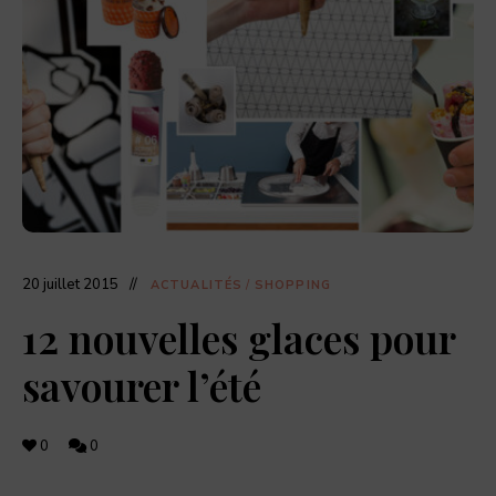
dernières
actualités
food,
adresses
de
restaurants,
coffee
shops,
et
pâtisseries
à
découvrir.
20 juillet 2015
ACTUALITÉS
/
SHOPPING
12 nouvelles glaces pour
savourer l’été
0
0