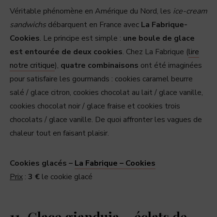
Véritable phénomène en Amérique du Nord, les
ice-cream
sandwichs
débarquent en France avec
La Fabrique-
Cookies
. Le principe est simple :
une boule de glace
est entourée de deux cookies
. Chez La Fabrique (
lire
notre critique
),
quatre combinaisons
ont été imaginées
pour satisfaire les gourmands : cookies caramel beurre
salé / glace citron, cookies chocolat au lait / glace vanille,
cookies chocolat noir / glace fraise et cookies trois
chocolats / glace vanille. De quoi affronter les vagues de
chaleur tout en faisant plaisir.
Cookies glacés –
La Fabrique – Cookies
Prix
:
3 €
le cookie glacé
11. Glace gianduja – éclats de