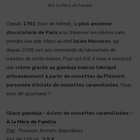
©À la Mère de Famille
Depuis
1761
(tout de même), la
plus ancienne
chocolaterie de Paris
a su traverser les siècles sans
prendre une ride. Merci au chef
Julien Merceron
, qui
depuis 2006 est aux commande du laboratoire de
création de cette maison. Pour cet été, il nous a concocté
une
crème glacée au gianduja maison fabriqué
artisanalement à partir de noisettes du Piémont,
parsemée d’éclats de noisettes caramélisées
. Vous
avez dit gourmand ?
Glace gianduja – éclats de noisettes caramélisées –
À
la Mère de Famille
Prix
: Plusieurs formats disponibles
Pot de 125 ml :
3,5 €