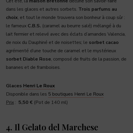
Cet été, la
maison bretonne
décline son savoir-faire
dans les glaces et autres sorbets.
Trois parfums au
choix
, et tout le monde trouvera son bonheur à coup sûr :
le fameux
C.B.S.
(caramel au beurre salé) mélangé à du
lait fermier et relevé avec des éclats d’amandes Valencia,
de noix du Dauphiné et de noisettes; le
sorbet cacao
agrémenté d’une touche de caramel et le mystérieux
sorbet Diable Rose
, composé de fruits de la passion, de
bananes et de framboises.
Glaces
Henri Le Roux
Disponible dans les
5 boutiques Henri Le Roux
Prix
:
5,50 €
(Pot de 140 ml)
4. Il Gelato del Marchese