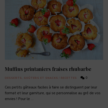
dernières
actualités
food,
adresses
de
restaurants,
coffee
shops,
et
pâtisseries
à
découvrir.
Muffins printaniers fraises rhubarbe
0
DESSERTS, GOÛTERS ET SNACKS
/
RECETTES
Ces petits gâteaux faciles à faire se distinguent par leur
format et leur garniture, qui se personnalise au gré de vos
envies ! Pour le …