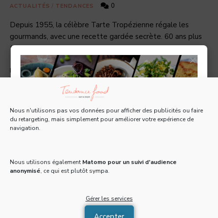
0
ACTUALITÉS
/
TENDANCES
Depuis 1955, la célèbre Tarte Tropézienne régale les
gourmands, avec une recette gardée secrète. 60 ans plus
tard, elle n’a pas pris une ride et …
×
LIRE LA SUITE
Nous n'utilisons pas vos données pour afficher des publicités ou faire
du retargeting, mais simplement pour améliorer votre expérience de
navigation.
Tous les 15 jours, recevez une Newsletter gratuite
pleine d'actus, de recettes et d'adresses 100% food
!
Nous utilisons également
Matomo pour un suivi d'audience
anonymisé
, ce qui est plutôt sympa.
Email
*
LA NEWSLETTER TF DÉBARQUE !
Gérer les services
Accepter