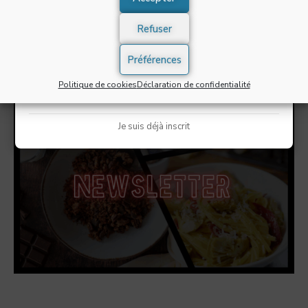
J'accepte de recevoir la newsletter et confirme avoir
pris connaissance de la
politique de confidentialité
*
Refuser
S'INSCRIRE
Préférences
Politique de cookies
Déclaration de confidentialité
* Champs obligatoires
Je suis déjà inscrit