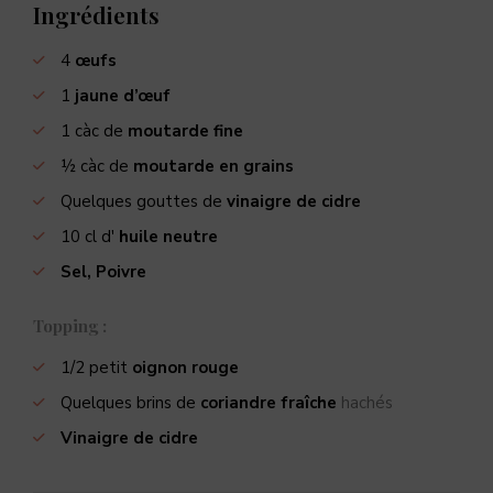
Ingrédients
4
œufs
1
jaune d’œuf
1
càc de
moutarde fine
½
càc de
moutarde en grains
Quelques gouttes de
vinaigre de cidre
10
cl d'
huile neutre
Sel, Poivre
Topping :
1/2
petit
oignon rouge
Quelques brins de
coriandre fraîche
hachés
Vinaigre de cidre