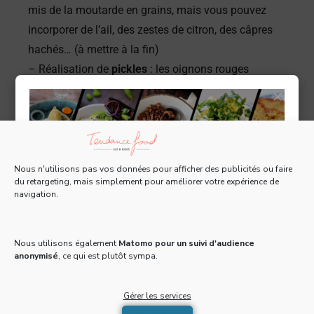
mis de la moutarde en grains, mais vous pouvez
incorporer de l’ail, des zestes de citron, des câpres
hachés… (à mettre à la fin)
– Réalisation de
pickles
: les oignons rouges
macérés dans le vinaigre apportent une touche
×
tonique et dégraissent un peu le palais.
Nous n'utilisons pas vos données pour afficher des publicités ou faire
du retargeting, mais simplement pour améliorer votre expérience de
navigation.
Tous les 15 jours, recevez une Newsletter gratuite
pleine d'actus, de recettes et d'adresses 100% food
!
Nous utilisons également
Matomo pour un suivi d'audience
anonymisé
, ce qui est plutôt sympa.
Email
*
Œufs mayonnaise
Gérer les services