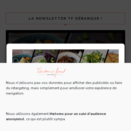
LA NEWSLETTER TF DÉBARQUE !
×
Nous n'utilisons pas vos données pour afficher des publicités ou faire
du retargeting, mais simplement pour améliorer votre expérience de
navigation.
Tous les 15 jours, recevez une Newsletter gratuite
pleine d'actus, de recettes et d'adresses 100% food
!
Nous utilisons également
Matomo pour un suivi d'audience
anonymisé
, ce qui est plutôt sympa.
Email
*