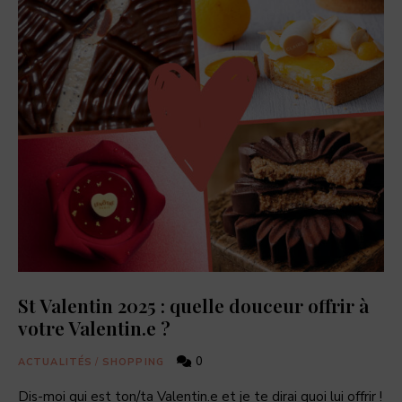
dernières
actualités
food,
adresses
de
restaurants,
coffee
shops,
et
pâtisseries
à
découvrir.
St Valentin 2025 : quelle douceur offrir à
votre Valentin.e ?
0
ACTUALITÉS
/
SHOPPING
Dis-moi qui est ton/ta Valentin.e et je te dirai quoi lui offrir !