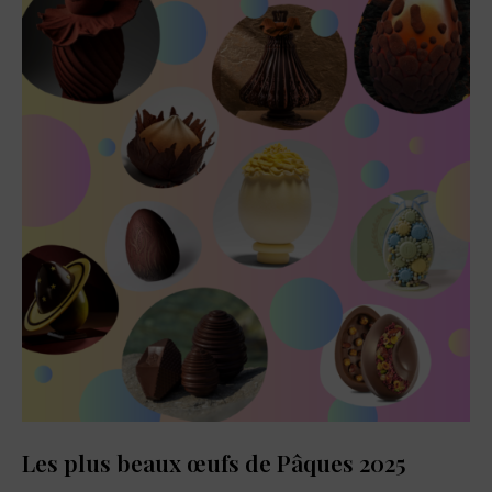
dernières
actualités
food,
adresses
de
restaurants,
coffee
shops,
et
pâtisseries
à
découvrir.
Les plus beaux œufs de Pâques 2025