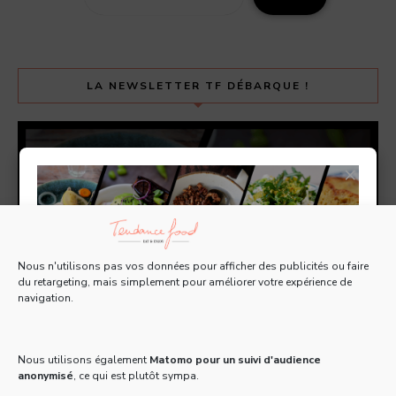
LA NEWSLETTER TF DÉBARQUE !
×
Nous n'utilisons pas vos données pour afficher des publicités ou faire
du retargeting, mais simplement pour améliorer votre expérience de
navigation.
Tous les 15 jours, recevez une Newsletter gratuite
pleine d'actus, de recettes et d'adresses 100% food
!
Nous utilisons également
Matomo pour un suivi d'audience
anonymisé
, ce qui est plutôt sympa.
Email
*